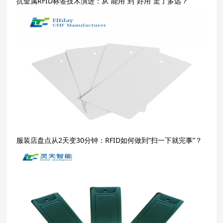
抗金属RFID标签技术演进：从“能用”到“好用”走了多远？
服装店盘点从2天变30分钟：RFID如何做到“扫一下就完事”？