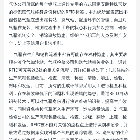
气体公司所属的每个钢瓶上通过专用的方式固定安装特殊形状
的标识该气瓶终身身份标识的RFID标签，本系统所涵盖范围不
但包括气瓶在进出灌装站、换气站、配送环节的管理，而且对
气瓶在充装、检测过程中各工序的状态和行为加以控制，确保
气瓶流转安全、消除事故隐患、维护企业职工的人身及财产安
全，防止不法用户非法牟利。
气瓶在生产和销售流程中都有可能存在种种隐患，其主要表
现在液化气加注站、气瓶检修公司和送气站相关业务上，通过
RFID可完善这3处的相关务流程，其详细目标如下：1,加注站的
生产流程包括收瓶、检查、清洗、称重、清瓶、加注、检验、
封印和发运。目前，所有的生成环节都采用人工进行检查和检
测，存在着效率低下的问题和出现差错的隐患。通过RFID自动
识别技术，可以对气瓶身份进行快速准确的识别，提高生产效
率，同时避免待检气瓶流入生产环节，造成质量隐患。2 ,气瓶
检修公司的生产流程包括收瓶、检查、煅烧、翻沙、上漆、检
测和发运。RFID技术能对关键的流程点上进行识别和记录，并
最终通过数据库实现对单个气瓶的跟踪管理。3, 送气站的生产