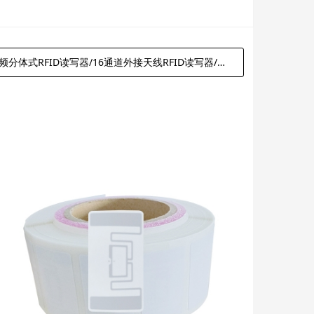
6通道外接天线RFID读写器/档案柜一键盘点库存/库房RFID电子标签射频/智能无人值守出入库盘点仓库资产/RFID标签读写器