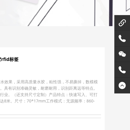
微信在
线咨询
158144
rfid标签
80455
灵天公
，具有防水效果，采用高质量水胶，粘性强，不易撕掉，数模模
众号
400807
。具有识别准确灵敏，耐磨耐用，识别距离远等特点。
行业。（还支持尺寸定制）产品特点：快速写入、可打
米。尺寸：70*17mm工作模式：无源频率：860-
2289