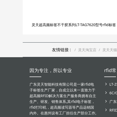
灵天超高频标签不干胶系列LT-TAG7620型号rfid标签
友情链接 :
灵天淘宝店
灵天天猫
因为专注，所以专业
rfi
广东灵天智能科技有限公司是一家rfid电
子标签生产厂家，自成立以来一直致力于
6C
超高频RFID解决方案生产服务商拥有自主
生产、研发、销售体系,其rfid电子标签，
rfid打印机，超高频读写器等产品远销国
RF
内外。在惠州设有工厂担任生产部分工作,