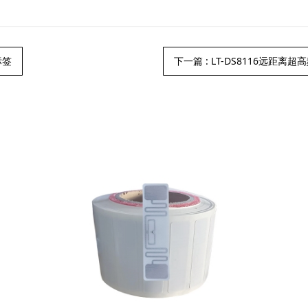
标签
下一篇
: LT-DS8116远距离超高频分体式RFID读写器/1