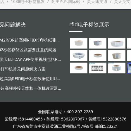
店
1688电子标签批发
阿里巴巴国际站
灵天速卖通
灵天英文
d常见问题解决
rfid电子标签展示
LT-ZM2R/3R超高频RFID打印机纸张和碳带安装视频
/G2标签存储区及需要注意的问题
广东灵天ELFDAY APP使用视频包括RFID超高频设备和NFC芯片标签感应
ID打印机常见问题解决方案
灵天超高频RFID电子标签数据使用UHF读写器写入失败原因分析
RFID超高频外接天线和一体机读写器安装示意图
全国联系电话：400-807-2289
梁经理15814480455 / 陈经理15362807067 / 黄经理15322880576
广东省东莞市中堂镇潢涌工业横路2号7栋8层 邮编:523221