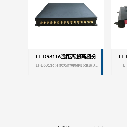
LT-DS8116远距离超高频分体式RFID读写器/16通道外接天线RFID读写器/档案柜一键盘点库存/库房RFID电子标签射频/智能无人值守出入库盘点仓库资产/RFID标签读写器
LT-DS8116分体式高性能的16通道UHF超高频rfid电子标签读写器适合多标签读写，完全自主知识产权设计，结合专有的高效信号处理算法，在保持高识读率的同时，实现对电子标签的快速读写处理，可广泛应用物流、门禁系统、防伪系统及生产过程控制等多种无线射频识别（RFID）系统。特点l 完全自主知识产权设计；l 工作频率840～960MHz（可以按不同国家或地区要求调整）；l 基于Impinj