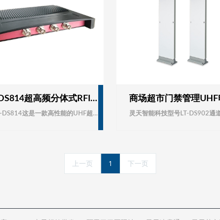
LT-DS814超高频分体式RFID读写器/RFID四通道音频接口/R2000模块外接天线读写器/RFID电子标签射频/智能无人值守出入库盘点仓库资产
LT-DS814这是一款高性能的UHF超高频电子标签读写器，完全自主知识产权设计，结合专有的高效信号处理算法，在保持高识读率的同时，实现对电子标签的快速读写处理，可广泛应用于物流、门禁系统、防伪系统及生产过程控制等多种无线射频识别（RFID）系统。
上一页
1
下一页