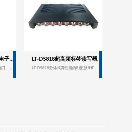
商场超市门禁管理UHF电子标签通道门
LT-DS818超高频标签读写器/RFID八通道RFID读写器/人员考勤系统/远距离多标签阅读器识别设备
灵天智能科技型号LT-DS902通道门，是一款高性能的UHF电子标签通道设备，支持UHF EPC GEN2(ISO18000-6C）格式电子标签的快速防冲突解析和读写处理。标准RS232/485串行通讯和网络接口可直接接驳主机，控制器及其它相关设备，是开放式，大流量门禁考勤，会议签到，物流仓储管理及过程控制的理想选择。
​LT-DS818分体式高性能的8通道UHF超高频电子标签读写器，完全自主知识产权设计，结合专有的高效信号处理算法，在保持高识读率的同时，实现对电子标签的快速读写处理，可广泛应用物流、门禁系统、防伪系统及生产过程控制等多种无线射频识别（RFID）系统。 特点l 完全自主知识产权设计；l 工作频率840～960MHz（可以按不同国家或地区要求调整）；l&n