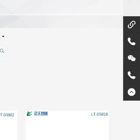
机
微信在
线咨询
158144
80455
灵天公
众号
400807
2289