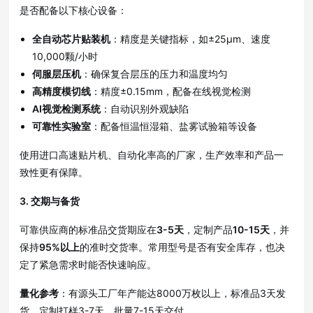
是否配备以下核心设备
：
全自动芯片贴装机
：精度是关键指标，如±25μm、速度
10,000颗/小时
伺服层压机
：确保复合层压的压力和温度均匀
高精度模切线
：精度±0.15mm，配备在线视觉检测
AI视觉检测系统
：自动识别外观缺陷
可靠性实验室
：配备恒温恒湿箱、盐雾试验箱等设备
使用进口高速贴片机、自动化率高的厂家，生产效率和产品一
致性更有保障
。
3. 交期与备货
可靠供应商的标准品交货期应在
3-5天
，定制产品
10-15天
，并
保持
95%以上
的准时交货率
。常用型号是否有安全库存，也决
定了紧急需求时能否快速响应
。
量化参考
：有源头工厂年产能达8000万枚以上，标准品3天发
货，定制打样3-7天，批量7-15天交付
。