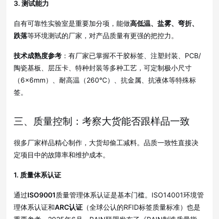
3. 测试能力
自有可靠性实验室是重要加分项，能做
高低温、盐雾、弯折、
跌落
等环境测试的厂家，对产品质量有更强的把控力
。
技术成熟度参考
：有厂家已掌握不干胶标签、注塑封装、PCB/
陶瓷基板、层压卡、特种封装等多种工艺
，可定制极小尺寸
（6×6mm）、耐高温（260°C）、抗金属、抗液体等特殊标
签
。
三、质量控制：考察大货能否跟样品一致
很多厂家样品精心制作，大货却偷工减料
。品质一致性直接决
定项目中的故障率和维护成本。
1. 质量体系认证
通过
ISO9001
质量管理体系认证是基本门槛
。ISO14001环境管
理体系认证和
ARC认证
（全球公认的RFID标签质量标准）也是