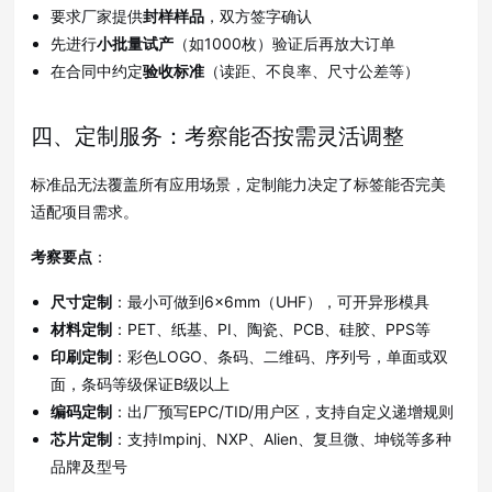
要求厂家提供
封样样品
，双方签字确认
先进行
小批量试产
（如1000枚）验证后再放大订单
在合同中约定
验收标准
（读距、不良率、尺寸公差等）
四、定制服务：考察能否按需灵活调整
标准品无法覆盖所有应用场景，定制能力决定了标签能否完美
适配项目需求
。
考察要点
：
尺寸定制
：最小可做到6×6mm（UHF），可开异形模具
材料定制
：PET、纸基、PI、陶瓷、PCB、硅胶、PPS等
印刷定制
：彩色LOGO、条码、二维码、序列号，单面或双
面，条码等级保证B级以上
编码定制
：出厂预写EPC/TID/用户区，支持自定义递增规则
芯片定制
：支持Impinj、NXP、Alien、复旦微、坤锐等多种
品牌及型号