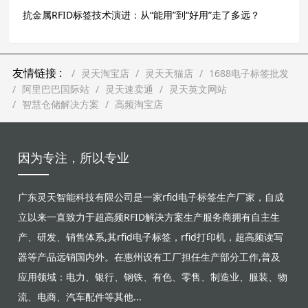
抗金属RFID标签技术演进：从“能用”到“好用”走了多远？
友情链接 :
灵天淘宝店
灵天天猫店
1688电子标签批发
阿里巴巴国际站
灵天速卖通
灵天英文网站
智慧仓储解决方案
高频淘宝店
因为专注，所以专业
广东灵天智能科技有限公司是一家rfid电子标签生产厂家，自成
立以来一直致力于超高频RFID解决方案生产服务商拥有自主生
产、研发、销售体系,其rfid电子标签，rfid打印机，超高频读写
器等产品远销国内外。在惠州设有工厂担任生产部分工作,普及
应用领域：电力、银行、钢铁、有色、零售、制造业、服装、物
流、电商、汽车配件等其他...