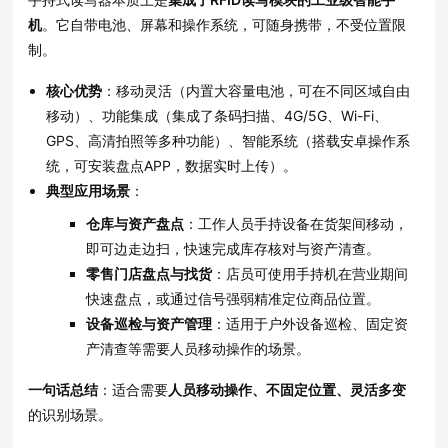
机
。它自带电池、屏幕和操作系统，可随身携带，不受位置限
制
。
核心优势
：移动灵活（内置大容量电池，可在不同区域自由
移动）
、功能集成（集成了条码扫描、4G/5G、Wi-Fi、
GPS、高清拍照等多种功能）
、智能系统（搭载安卓操作系
统，可安装盘点APP，数据实时上传）
。
典型应用场景
：
仓库与资产盘点
：工作人员手持设备在货架间移动，
即可边走边扫，快速完成库存核对与资产清查
。
零售门店盘点与找货
：店员可使用手持机在营业期间
快速盘点，或通过信号强弱精准定位商品位置
。
设备巡检与资产管理
：适用于户外设备巡检、固定资
产清查等需要人员移动操作的场景
。
一句话总结
：适合需要
人员移动操作、不固定位置、灵活多变
的识别场景
。