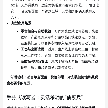
简洁（无外露线缆，适合对美观度有要求的场景）
、性价比
高（一台设备覆盖一个识别区域，无需额外购买天线和支
架）
。
典型应用场景
：
零售柜台与自助收银
：可作为桌面式读写器用于快速
收银、产品陈列展示和少量物品的快速盘点
。例如，
在服装门店，顾客将衣物放入结算框即可自动识别
。
工位与桌面应用
：适用于生产线上的临时工位、标签
录入工作站等
。例如，图书档案管理的馆员工作站
。
智能柜与物品管理
：集成于智能工具柜、档案柜等设
备中，用于物品的自动识别与管理
。
一句话总结
：适合
单点覆盖、快速部署、对安装便捷性和美观
度有要求
的场景
。
手持式读写器：灵活移动的“侦察兵”
手持式读写器本质上是
集成了RFID读写模块的工业级智能手