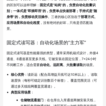
的区别可以这样理解：
固定式是“站岗”的，负责自动化批量识
别；一体式是“即插即用”的，负责单点快速部署；手持式是“随
身带”的，负责移动灵活操作
。三者的核心区别在于
部署方式、
应用场景和自动化程度
，没有绝对的好坏，只有是否匹配场
景
。
固定式读写器：自动化场景的“主力军”
固定式读写器是性能最强的类型，通常采用机箱式设计，外接4
通道、8通道甚至更多天线
。它被安装在固定位置，7×24小时
不间断工作，适合需要
自动化、远距离、大批量读取
的场景
。
核心优势
：读距远（配合高增益天线可达10米以上）
、读取
速度快（每秒可稳定识别数百个标签）
、覆盖范围灵活（可
通过多天线组网覆盖宽通道）
。
典型应用场景
：
仓储物流通道门
：在仓库出入库通道两侧安装天线，
当整托盘货物通过时，读写器可一次性读取所有货箱