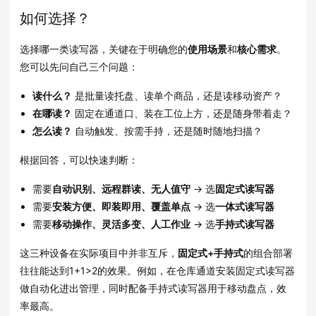
如何选择？
选择哪一类读写器，关键在于明确您的
使用场景
和
核心需求
。
您可以先问自己三个问题
：
读什么？
是批量读托盘、读单个商品，还是读移动资产？
在哪读？
固定在通道口、装在工位上方，还是随身带着走？
怎么读？
自动触发、按需手持，还是随时随地扫描？
根据回答，可以快速判断：
需要
自动识别、远程群读、无人值守
→ 选
固定式读写器
需要
安装方便、即装即用、覆盖单点
→ 选
一体式读写器
需要
移动操作、灵活多变、人工作业
→ 选
手持式读写器
这三种设备在实际项目中并非互斥，
固定式+手持式
的组合部署
往往能达到1+1>2的效果。例如，在仓库通道安装固定式读写器
做自动化进出管理，同时配备手持式读写器用于移动盘点，效
率最高
。