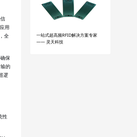
集信
应用
一站式超高频RFID解决方案专家
，全
—— 灵天科技
，确保
运输的
巡逻
统性