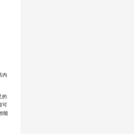
店内
足的
程可
智能