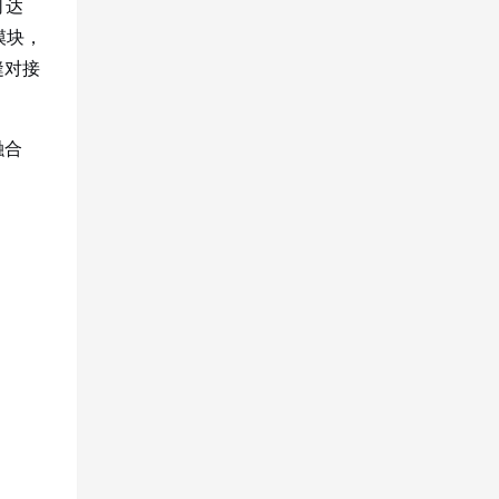
可达
模块，
缝对接
融合