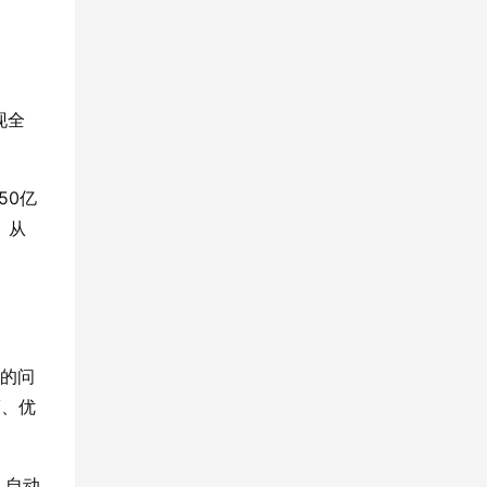
现全
50亿
。从
”的问
策、优
，自动