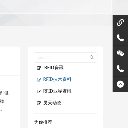
微信在
线咨询
158144
RFID资讯
80455
灵天公
RFID技术资料
众号
400807
RFID业界资讯
是“做
2289
物
灵天动态
”。
为你推荐