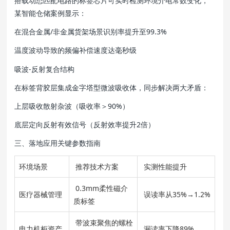
搭载动态匹配电路的标签芯片可实时检测环境介电常数变化，
某智能仓储案例显示：
在混合金属/非金属货架场景识别率提升至99.3%
温度波动导致的频偏补偿速度达毫秒级
吸波-反射复合结构
在标签背胶层集成金字塔型微波吸收体，同步解决两大矛盾：
上层吸收散射杂波（吸收率＞90%）
底层定向反射有效信号（反射效率提升2倍）
三、落地应用关键参数指南
环境场景
推荐技术方案
实测性能提升
0.3mm柔性磁介
医疗器械管理
误读率从35%→1.2%
质标签
带波束聚焦的螺栓
电力机柜资产
漏读率下降89%