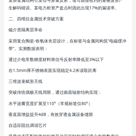
复杂金属结构引发信号多重反射，读写器接收到的重叠波形产
生解码错误。某电力柜资产盘点时因此出现17%的漏读率。
二、四维抗金属技术突破方案
磁介质隔离层革命
采用复合陶瓷-铁氧体夹层设计，在标签与金属间构筑“电磁缓冲
带”。实测数据表明：
通过介电常数梯度材料将信号反射率降低至3%以下
在1.5mm厚不锈钢表面实现稳定4.2米读取距离
三维波束赋形天线
突破传统偶极天线局限，通过曲面辐射结构实现：
水平波瓣宽度扩展至110°（常规标签仅80°）
垂直面增益提升4dB，有效穿透金属设备缝隙
自适应阻抗调谐芯片