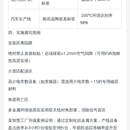
标签
200℃环境识别率
汽车生产线
耐高温陶瓷基标签
98%
四、实施避坑指南
安装距离陷阱
绝对禁止直接粘贴！必须保留≥1.2mm空气间隙（可用EVA泡棉
垫高层实现）
介质匹配误区
高介电常数设备（如变频器）需选用介电常数＞15的专用磁层
材料
角度死亡区
多金属环绕场景应采用双天线对角部署，消除信号盲区
某智慧工厂升级案例证明：通过定制化抗金属方案，产线设备
盘点效率从3小时/台缩短至9秒/台，年损耗追踪准确率提升至