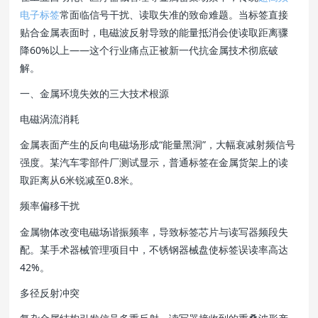
电子标签
常面临信号干扰、读取失准的致命难题。当标签直接
贴合金属表面时，电磁波反射导致的能量抵消会使读取距离骤
降60%以上——这个行业痛点正被新一代抗金属技术彻底破
解。
一、金属环境失效的三大技术根源
电磁涡流消耗
金属表面产生的反向电磁场形成“能量黑洞”，大幅衰减射频信号
强度。某汽车零部件厂测试显示，普通标签在金属货架上的读
取距离从6米锐减至0.8米。
频率偏移干扰
金属物体改变电磁场谐振频率，导致标签芯片与读写器频段失
配。某手术器械管理项目中，不锈钢器械盘使标签误读率高达
42%。
多径反射冲突