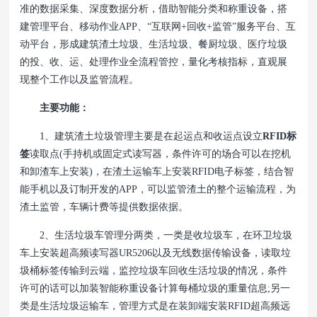
准的数据采集、深度数据分析，借助智能分类和称重设备，搭
建管理平台、移动作业APP、“互联网+回收+监管”服务平台、互
动平台，形成建筑渣土垃圾、生活垃圾、餐厨垃圾、医疗垃圾
的投、收、运、处理作业全流程管控，量化考核指标，直观展
现整个工作以及监管流程。
主要功能：
1、建筑渣土垃圾管理主要是在起运点和收运点设立
RFID标
签
读取点(手持机或固定式读写器，条件许可的场合可以在挖机
和卸渣车上安装)，在渣土运输车上安装RFID电子标签，结合智
能手机以及订制开发的APP，可以监管渣土的整个运输流程，为
渣土监管，车辆计费等提供数据依据。
2、生活垃圾车管理分两类，一类是收垃圾车，在环卫垃圾
车上安装超高频读写器UR5206以及无线数据传输设备，读取垃
圾桶标签传输到云端，监控垃圾车回收生活垃圾的情况，条件
许可的话可以加装智能称重设备计算每桶垃圾的重量信息;另一
类是生活垃圾运输车，管理方式是在装卸端安装RFID超高频远