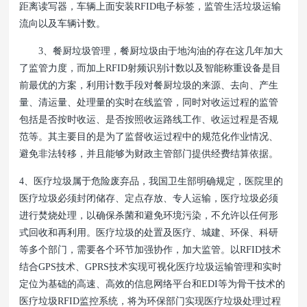
距离读写器，车辆上面安装RFID电子标签，监管生活垃圾运输
流向以及车辆计数。
3、餐厨垃圾管理，餐厨垃圾由于地沟油的存在这几年加大
了监管力度，而加上RFID射频识别计数以及智能称重设备是目
前最优的方案，利用计数手段对餐厨垃圾的来源、去向、产生
量、清运量、处理量的实时在线监管，同时对收运过程的监管
包括是否按时收运、是否按照收运路线工作、收运过程是否规
范等。其主要目的是为了监督收运过程中的规范化作业情况、
避免非法转移，并且能够为财政主管部门提供经费结算依据。
4、医疗垃圾属于危险废弃品，我国卫生部明确规定，医院里的
医疗垃圾必须封闭储存、定点存放、专人运输，医疗垃圾必须
进行焚烧处理，以确保杀菌和避免环境污染，不允许以任何形
式回收和再利用。医疗垃圾的处置及医疗、城建、环保、科研
等多个部门，需要各个环节加强协作，加大监管。以RFID技术
结合GPS技术、GPRS技术实现可视化医疗垃圾运输管理和实时
定位为基础的高速、高效的信息网络平台和EDI等为骨干技术的
医疗垃圾RFID监控系统，将为环保部门实现医疗垃圾处理过程