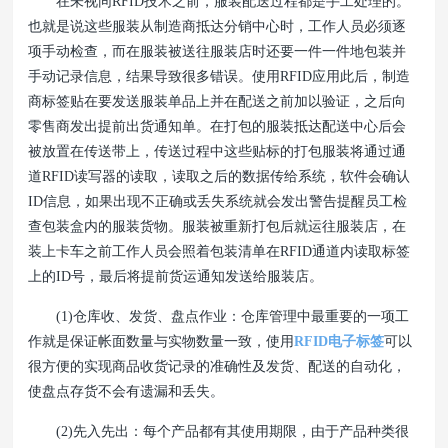
在未视同RFID技术之前，服装配送过程都是手工处理的。
也就是说这些服装从制造商抵达分销中心时，工作人员必须逐
项手动检查，而在服装被送往服装店时还要一件一件地包装并
手动记录信息，结果导致很多错误。使用RFID应用此后，制造
商标签贴在要发送服装单品上并在配送之前加以验证，之后向
零售商发出提前出货通知单。在打包的服装抵达配送中心后会
被放置在传送带上，传送过程中这些贴标的打包服装将通过通
道RFID读写器的读取，读取之后的数据传给系统，软件会确认
ID信息，如果出现不正确或丢失系统就会发出警告提醒员工检
查包装盒内的服装货物。服装被重新打包后就运往服装店，在
装上卡车之前工作人员会照着包装清单在RFID通道内读取标签
上的ID号，最后将提前货运通知发送给服装店。
(1)仓库收、发货、盘点作业：仓库管理中最重要的一项工
作就是保证帐面数量与实物数量一致，使用
RFID电子标签
可以
很方便的实现商品收货记录的准确性及发货、配送的自动化，
使盘点存货不会有遗漏和丢失。
(2)先入先出：每个产品都有其使用期限，由于产品种类很