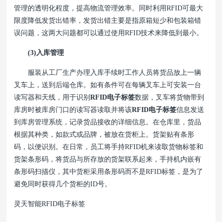
管理的透明化程度，提高物流管理效率。同时利用RFID可最大
限度降低发货出错率，发货出错主要是指原箱短少和包装箱错
误问题，这两大问题都可以通过使用RFID技术来降低到最小。
(3)入库管理
服装从工厂生产办理入库手续时工作人员将货品放上一辆
叉车上，送到后端仓库。如有条件可在每辆叉车上可安装一台
读写器和天线，用于识别
RFID电子标签
数据，叉车将货物带到
库房时被库房门口的读写器读取并将该
RFID电子标签
信息发送
到库房管理系统，记录货品接收的详细信息。在仓库里，货品
根据其种类，如款式或品牌，被放在货柜上。货架贴有条形
码，以便识别。在日常，员工将手持RFID机来读取货物标签和
货架条形码，将货品与所存放的货架联系起来，手持机内嵌有
条形码扫描仪，其中货柜采用条形码而不是RFID标签，是为了
避免同时获得几个货柜的ID号。
灵天智能RFID电子标签