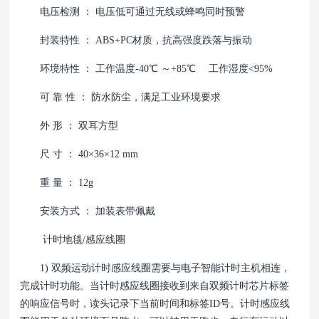
电压检测 ： 电压低可通过无线或蜂鸣同时预警
封装特性 ： ABS+PC材质，抗高强度跌落与振动
环境特性 ： 工作温度-40℃ ～+85℃ 工作湿度<95%
可 靠 性 ： 防水防尘，满足工业环境要求
外 形 ： 双耳方型
尺 寸 ： 40×36×12 mm
重 量 ： 12g
安装方式 ： 加装表带佩戴
计时地毯/感应线圈
1) 双频运动计时感应线圈需要与电子智能计时主机相连，
完成计时功能。当计时感应线圈接收到来自双频计时芯片标签
的响应信号时，读头记录下当前时间和标签ID号。计时感应线