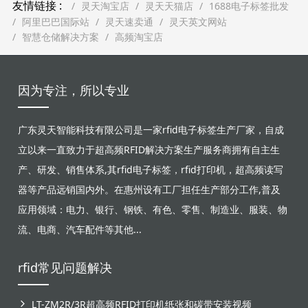
友情链接 :
灵天淘宝店
灵天天猫店
1688电子标签批发
阿里巴巴国际站
灵天速卖通
灵天英文网站
智慧仓储解决方案
高频淘宝店
因为专注，所以专业
广东灵天智能科技有限公司是一家rfid电子标签生产厂家，自成
立以来一直致力于超高频RFID解决方案生产服务商拥有自主生
产、研发、销售体系,其rfid电子标签，rfid打印机，超高频读写
器等产品远销国内外。在惠州设有工厂担任生产部分工作,普及
应用领域：电力、银行、钢铁、有色、零售、制造业、服装、物
流、电商、汽车配件等其他...
rfid常见问题解决
LT-ZM2R/3R超高频RFID打印机纸张和碳带安装视频