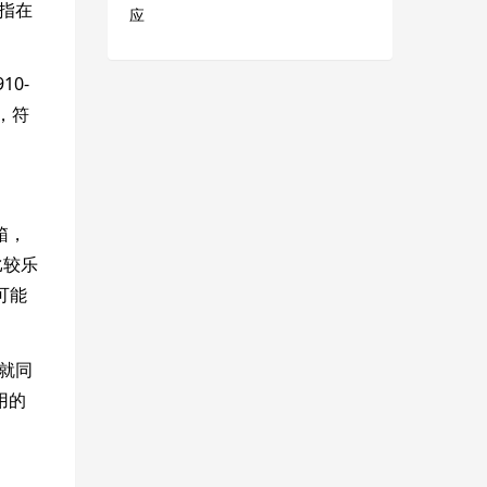
是指在
应
10-
段，符
箱，
比较乐
可能
也就同
用的