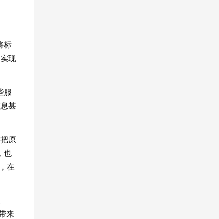
将标
，实现
些服
信息甚
有把原
，也
 ，在
里
C带来