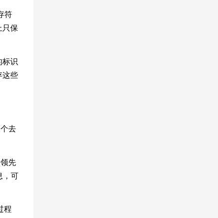
存符
上只保
的标识
存这些
一个去
界领先
息，可
过程