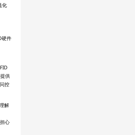
益化
ID硬件
ID
所提供
访问控
理解
去担心