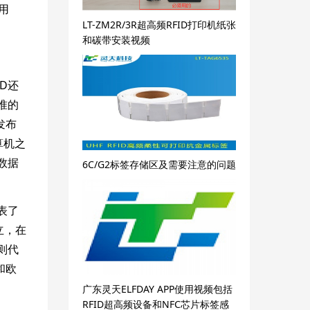
用
LT-ZM2R/3R超高频RFID打印机纸张
和碳带安装视频
D还
准的
发布
算机之
数据
6C/G2标签存储区及需要注意的问题
。
表了
立，在
则代
和欧
广东灵天ELFDAY APP使用视频包括
RFID超高频设备和NFC芯片标签感