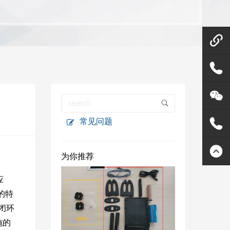
微信在
线咨询
158144
常见问题
80455
灵天公
众号
400807
为你推荐
应
2289
的特
闭环
施的