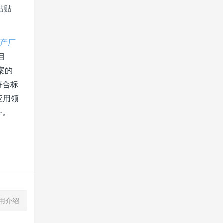
粘贴
生产厂
目
案的
符合标
应用领
务。
应用介绍