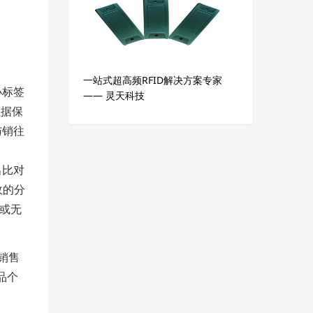
一站式超高频RFID解决方案专家
小标签
—— 灵天科技
数据保
与销往
出比对
政的分
线或无
“销售
品个