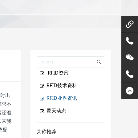
微信在
线咨询
158144
RFID资讯
80455
灵天公
RFID技术资料
众号
400807
同时出
RFID业界资讯
需求不
2289
灵天动态
酒泛滥
未来我
统配
为你推荐