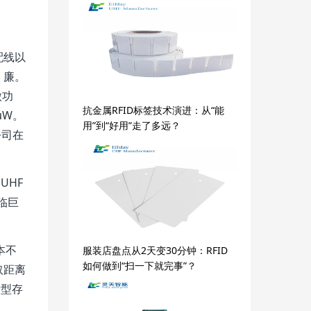
配线以
、廉。
微功
抗金属RFID标签技术演进：从“能
μW。
用”到“好用”走了多远？
公司在
UHF
临巨
本不
服装店盘点从2天变30分钟：RFID
如何做到“扫一下就完事”？
取距离
新型存