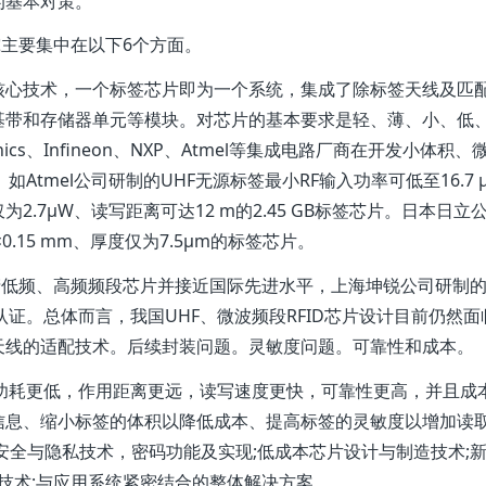
的基本对策。
主要集中在以下6个方面。
一项核心技术，一个标签芯片即为一个系统，集成了除标签天线及匹
基带和存储器单元等模块。对芯片的基本要求是轻、薄、小、低
ectronics、Infineon、NXP、Atmel等集成电路厂商在开发小体积、
Atmel公司研制的UHF无源标签最小RF输入功率可低至16.7 
.7μW、读写距离可达12 m的2.45 GB标签芯片。日本日立
m×0.15 mm、厚度仅为7.5μm的标签芯片。
低频、高频频段芯片并接近国际先进水平，上海坤锐公司研制的
授权认证。总体而言，我国UHF、微波频段RFID芯片设计目前仍然面
天线的适配技术。后续封装问题。灵敏度问题。可靠性和成本。
功耗更低，作用距离更远，读写速度更快，可靠性更高，并且成
信息、缩小标签的体积以降低成本、提高标签的灵敏度以增加读
安全与隐私技术，密码功能及实现;低成本芯片设计与制造技术;
成技术;与应用系统紧密结合的整体解决方案。