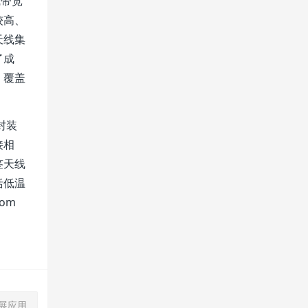
线带宽
较高、
天线集
了成
、覆盖
封装
接相
签天线
括低温
om
发展应用