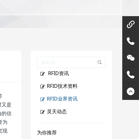
微信在
线咨询
158144
RFID资讯
80455
灵天公
RFID技术资料
众号
400807
符
RFID业界资讯
时又是
2289
灵天动态
输的信
誉为
究现
为你推荐