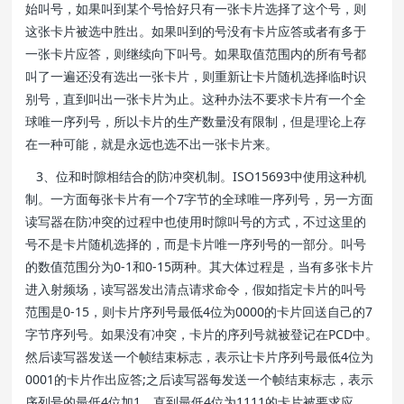
始叫号，如果叫到某个号恰好只有一张卡片选择了这个号，则
这张卡片被选中胜出。如果叫到的号没有卡片应答或者有多于
一张卡片应答，则继续向下叫号。如果取值范围内的所有号都
叫了一遍还没有选出一张卡片，则重新让卡片随机选择临时识
别号，直到叫出一张卡片为止。这种办法不要求卡片有一个全
球唯一序列号，所以卡片的生产数量没有限制，但是理论上存
在一种可能，就是永远也选不出一张卡片来。
3、位和时隙相结合的防冲突机制。ISO15693中使用这种机
制。一方面每张卡片有一个7字节的全球唯一序列号，另一方面
读写器在防冲突的过程中也使用时隙叫号的方式，不过这里的
号不是卡片随机选择的，而是卡片唯一序列号的一部分。叫号
的数值范围分为0-1和0-15两种。其大体过程是，当有多张卡片
进入射频场，读写器发出清点请求命令，假如指定卡片的叫号
范围是0-15，则卡片序列号最低4位为0000的卡片回送自己的7
字节序列号。如果没有冲突，卡片的序列号就被登记在PCD中。
然后读写器发送一个帧结束标志，表示让卡片序列号最低4位为
0001的卡片作出应答;之后读写器每发送一个帧结束标志，表示
序列号的最低4位加1，直到最低4位为1111的卡片被要求应