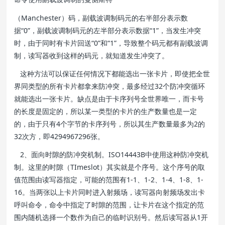
（Manchester）码，副载波调制码元的右半部分表示数
据“0”，副载波调制码元的左半部分表示数据“1”，当发生冲突
时，由于同时有卡片回送“0”和“1”，导致整个码元都有副载波调
制，读写器收到这样的码元，就知道发生冲突了。
这种方法可以保证任何情况下都能选出一张卡片，即使把全世
界同类型的所有卡片都拿来防冲突，最多经过32个防冲突循环
就能选出一张卡片。缺点是由于卡序列号全世界唯一，而卡号
的长度是固定的，所以某一类型的卡片的生产数量也是一定
的，由于只有4个字节的卡序列号，所以其生产数量最多为2的
32次方，即4294967296张。
2、面向时隙的防冲突机制。ISO14443B中使用这种防冲突机
制。这里的时隙（TImeslot）其实就是个序号。这个序号的取
值范围由读写器指定，可能的范围有1-1、1-2、1-4、1-8、1-
16。当两张以上卡片同时进入射频场，读写器向射频场发出卡
呼叫命令，命令中指定了时隙的范围，让卡片在这个指定的范
围内随机选择一个数作为自己的临时识别号。然后读写器从1开