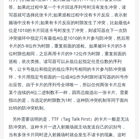
答。如果此过程中某一个卡片回送序列号时没有发生冲突，读
写器就可选择此张卡片;如果巡检过程中没有卡片反应，表示射
频场中没有卡片;如果有卡片反应的时隙发生了冲突，比如最低4
位是1010的卡片回送卡号时发生了冲突，则读写器在下一次防
冲突循环中指定只有最低4位是1010的卡片参与防冲突，然后用
卡片的5-8位作为时隙，重复前面的巡检。如果被叫卡片的5-8
位时隙也相同，之后再用卡片的9-12位作为时隙，重复前面的
巡检，依次类推。读写器可以从低位起指定任意位数的序列
号，让卡号低位和指定的低位序列号相同的卡片参与防冲突循
环，卡片用指定号前面的一位或4位作为时隙对读写器的叫号作
出应答。由于卡片的序列号全球唯一，所以任何两张卡片总有
某个连续的4位二进制数不一样，因而总能选出一张卡片。需要
指出的是，当选定的时隙数为1时，这种防冲突机制等同于面向
比特的防冲突机制。
另外需要说明的是，TTF（Tag Talk First）的卡片一般是无法
防冲突的。这种卡片一进入射频场就主动发送自己的识别号，
当有多张卡片同时进入射频场时就会发生不读卡的现象。这时