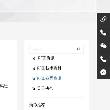
微信在
线咨询
158144
RFID资讯
80455
灵天公
RFID技术资料
众号
400807
RFID业界资讯
R码进
2289
灵天动态
为你推荐