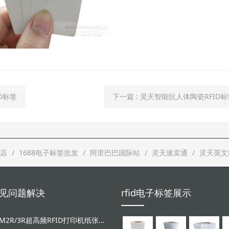
D标签
下一篇
: 灵天智能抗人体陶瓷RFID
店
1688电子标签批发
阿里巴巴国际站
灵天速卖通
灵天英文
d常见问题解决
rfid电子标签展示
LT-ZM2R/3R超高频RFID打印机纸张和碳带安装视频