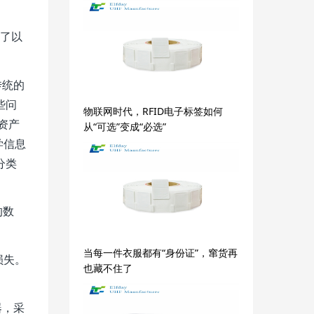
决了以
传统的
些问
物联网时代，RFID电子标签如何
资产
从“可选”变成“必选”
学信息
分类
的数
当每一件衣服都有“身份证”，窜货再
损失。
也藏不住了
器，采