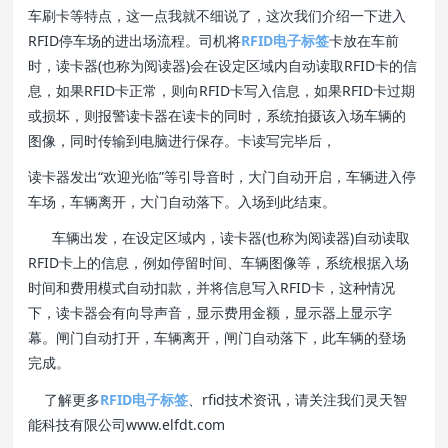
车刷卡等特点，这一点我就不细说了，这次我们介绍一下进入
RFID停车场的进出场流程。司机将
RFID电子标签
卡放在车前
时，读卡器(也称为阅读器)会在设定区域内自动读取RFID卡的信
息，如果RFID卡正常，则向RFID卡写入信息，如果RFID卡过期
或损坏，则报警读卡器在读卡的同时，系统拍摄该入场车辆的
图像，同时传输到电脑进行保存。卡读写完毕后，
读卡器发出“欢迎光临”等引导音时，大门自动开启，车辆进入停
车场，车辆离开，大门自动落下。入场到此结束。
车辆出发，在设定区域内，读卡器(也称为阅读器)自动读取
RFID卡上的信息，例如停留时间、车辆图像等，系统根据入场
时间和费用模式自动扣款，并将信息写入RFID卡，这种情况
下，读卡器会有向导声音，显示费用金额，显示器上显示字
幕。闸门自动打开，车辆离开，闸门自动落下，此车辆的登场
完成。
了解更多
RFID电子标签
、rfid技术资讯，请关注我们灵天智
能科技有限公司www.elfdt.com