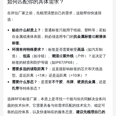
如何匹配你的具体需求？
在评估厂家之前，先梳理清楚自己的需求，这能帮你快速筛
选：
贴在什么材质上？
：普通标签只能用于纸箱、塑料等
；若贴
在金属或液体表面，则必须选用专门的
抗金属标签
或
耐液体
标签
。
环境有何特殊要求？
：标签是否需要耐受
高温
（如汽车制
造）、
低温
（如冷链）、
潮湿
或
紫外线
（户外）？这决定了
标签的材质和防护等级（如IP67/IP68）
。
需要多远的读取距离？
：这直接影响标签的芯片和天线选
型
。是近距离（<1米）还是远距离（>10米）？
需要什么形态？
：是需要
不干胶
、
吊牌
、
硬质抗金属
，还是
扎带
等特殊形态
？
选择RFID标签厂家，本质上是寻找一个能与你共同解决业务问
题的技术伙伴
。它需要具备与你需求匹配的技术实力、稳定可
靠的品控体系，以及快速响应的服务态度。
建议先梳理自己的