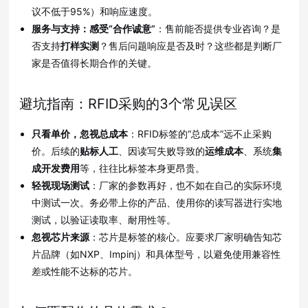
议不低于95%
）和响应速度
。
服务与支持：感受“合作诚意”
：售前能否提供专业咨询
？是
否支持
打样实测
？售后问题响应是否及时
？这些都是判断厂
家是否值得长期合作的关键。
避坑指南：RFID采购的3个常见误区
只看单价，忽视总成本
：RFID标签的“总成本”远不止采购
价
。后续的
贴标人工
、因读写失败导致的
运维成本
、系统
集
成开发费用
等，往往比标签本身更昂贵
。
轻视现场测试
：厂家的参数再好，也不如在自己的实际环境
中测试一次
。务必带上你的产品、使用你的读写器进行实地
测试，以验证读取率、耐用性等
。
忽视芯片来源
：芯片是标签的核心
。应要求厂家明确告知芯
片品牌（如NXP、Impinj
）和具体型号，以避免使用兼容性
差或性能不达标的芯片。