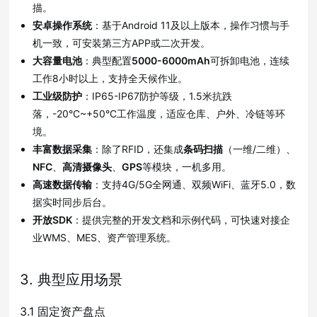
描。
安卓操作系统
：基于Android 11及以上版本，操作习惯与手
机一致，可安装第三方APP或二次开发。
大容量电池
：典型配置
5000-6000mAh
可拆卸电池，连续
工作8小时以上，支持全天候作业。
工业级防护
：IP65-IP67防护等级，1.5米抗跌
落，-20°C~+50°C工作温度，适应仓库、户外、冷链等环
境。
丰富数据采集
：除了RFID，还集成
条码扫描
（一维/二维）、
NFC
、
高清摄像头
、
GPS
等模块，一机多用。
高速数据传输
：支持4G/5G全网通、双频WiFi、蓝牙5.0，数
据实时同步后台。
开放SDK
：提供完整的开发文档和示例代码，可快速对接企
业WMS、MES、资产管理系统。
3. 典型应用场景
3.1 固定资产盘点