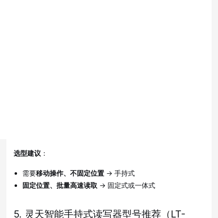
度
200+个）
上百个）
400+个）
仓库通
工位、门
盘点、查
适用场景
道、传送
禁、车辆通
找、巡检
带
道
是否需要电
外接电
内置电池
外接电源
源
源/PoE
年度资产
自动化出
单点数据采
典型项目
盘点
入库
集
选型建议
：
需要
移动操作、不固定位置
→ 手持式
固定位置、批量高速读取
→ 固定式或一体式
5. 灵天智能手持式读写器型号推荐（LT-