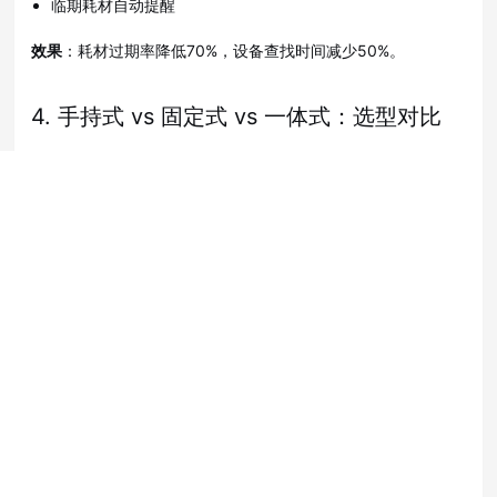
临期耗材自动提醒
效果
：耗材过期率降低70%，设备查找时间减少50%。
4. 手持式 vs 固定式 vs 一体式：选型对比
固定式
维度
手持式
（多通
一体式
道）
高（人员
移动性
无
无
走动）
0-5米
0-15米
0-12米（单
读取范围
（灵活指
（固定区
点覆盖）
向）
域）
中等（每
极快（每
批量读取速
快（每秒
秒几十到
秒