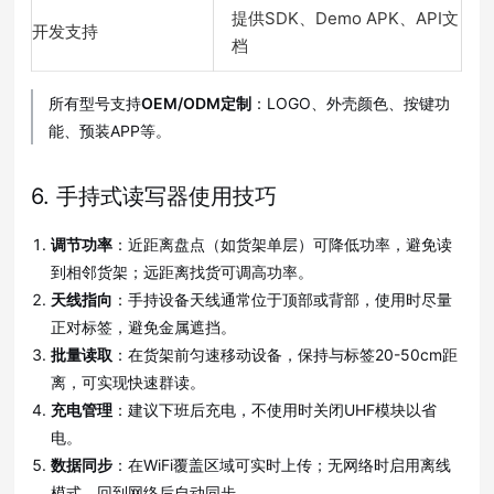
提供SDK、Demo APK、API文
开发支持
档
所有型号支持
OEM/ODM定制
：LOGO、外壳颜色、按键功
能、预装APP等。
6. 手持式读写器使用技巧
调节功率
：近距离盘点（如货架单层）可降低功率，避免读
到相邻货架；远距离找货可调高功率。
天线指向
：手持设备天线通常位于顶部或背部，使用时尽量
正对标签，避免金属遮挡。
批量读取
：在货架前匀速移动设备，保持与标签20-50cm距
离，可实现快速群读。
充电管理
：建议下班后充电，不使用时关闭UHF模块以省
电。
数据同步
：在WiFi覆盖区域可实时上传；无网络时启用离线
模式，回到网络后自动同步。