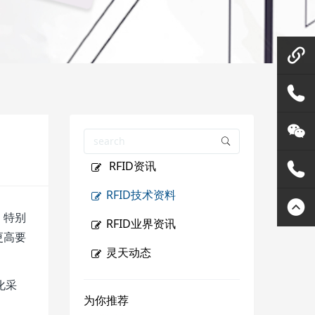
微信在
线咨询
158144
RFID资讯
80455
灵天公
RFID技术资料
众号
400807
。特别
RFID业界资讯
更高要
2289
灵天动态
。
化采
为你推荐
。