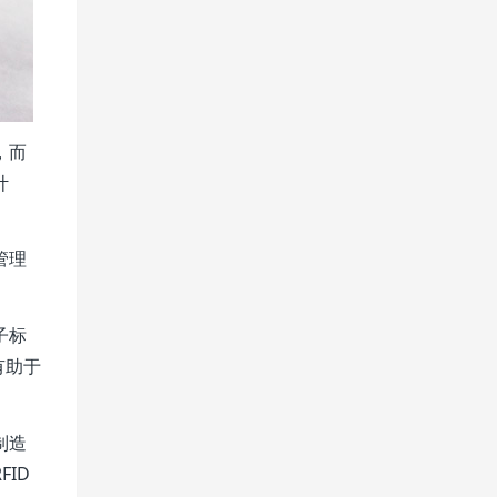
，而
计
管理
子标
有助于
制造
ID