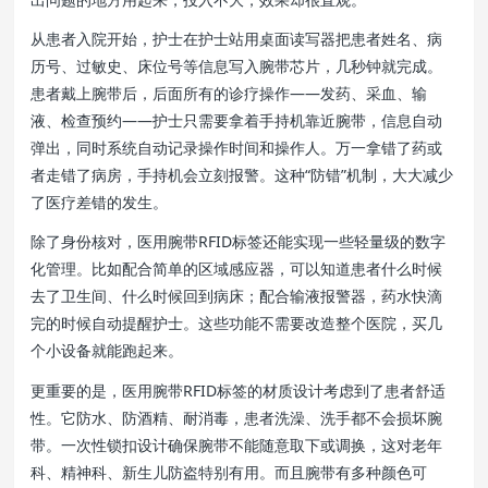
从患者入院开始，护士在护士站用桌面读写器把患者姓名、病
历号、过敏史、床位号等信息写入腕带芯片，几秒钟就完成。
患者戴上腕带后，后面所有的诊疗操作——发药、采血、输
液、检查预约——护士只需要拿着手持机靠近腕带，信息自动
弹出，同时系统自动记录操作时间和操作人。万一拿错了药或
者走错了病房，手持机会立刻报警。这种“防错”机制，大大减少
了医疗差错的发生。
除了身份核对，医用腕带RFID标签还能实现一些轻量级的数字
化管理。比如配合简单的区域感应器，可以知道患者什么时候
去了卫生间、什么时候回到病床；配合输液报警器，药水快滴
完的时候自动提醒护士。这些功能不需要改造整个医院，买几
个小设备就能跑起来。
更重要的是，医用腕带RFID标签的材质设计考虑到了患者舒适
性。它防水、防酒精、耐消毒，患者洗澡、洗手都不会损坏腕
带。一次性锁扣设计确保腕带不能随意取下或调换，这对老年
科、精神科、新生儿防盗特别有用。而且腕带有多种颜色可