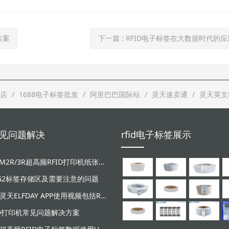
方案
下一篇
: RFID电子标签在大数据时代的
店
1688电子标签批发
阿里巴巴国际站
灵天速卖通
灵天英文
d常见问题解决
rfid电子标签展示
LT-ZM2R/3R超高频RFID打印机纸张和碳带安装视频
/G2标签存储区及需要注意的问题
广东灵天ELFDAY APP使用视频包括RFID超高频设备和NFC芯片标签感应
ID打印机常见问题解决方案