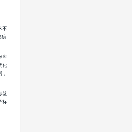
求不
准确
握库
优化
后，
标签
子标