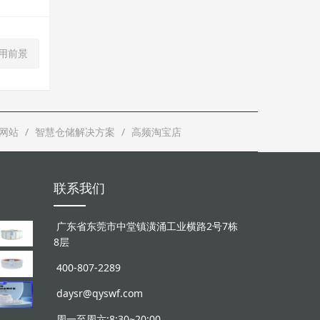
应用前景
网站
智慧仓储解决方案
高频淘宝店
联系我们
广东省东莞市中堂镇潢涌工业横路2号7栋
8层
400-807-2289
daysr@qyswf.com
周一至周六:8:30~20:00