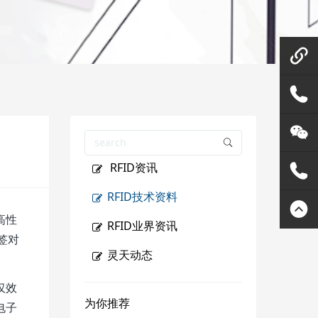
微信在
线咨询
158144
RFID资讯
80455
灵天公
RFID技术资料
众号
400807
高性
RFID业界资讯
签对
2289
灵天动态
仅效
为你推荐
电子