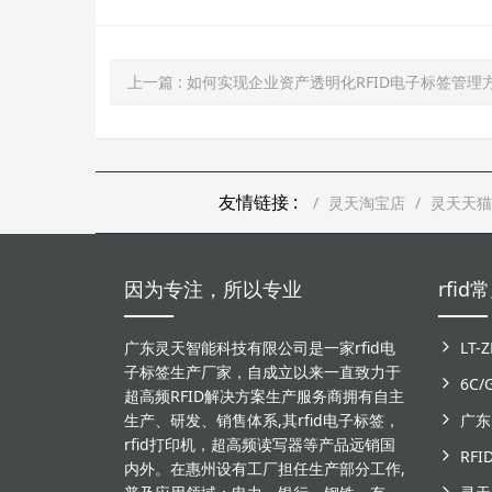
上一篇
: 如何实现企业资产透明化RFID电子标签管理
友情链接 :
灵天淘宝店
灵天天猫
因为专注，所以专业
rfi
广东灵天智能科技有限公司是一家rfid电
子标签生产厂家，自成立以来一直致力于
6C
超高频RFID解决方案生产服务商拥有自主
生产、研发、销售体系,其rfid电子标签，
rfid打印机，超高频读写器等产品远销国
RF
内外。在惠州设有工厂担任生产部分工作,