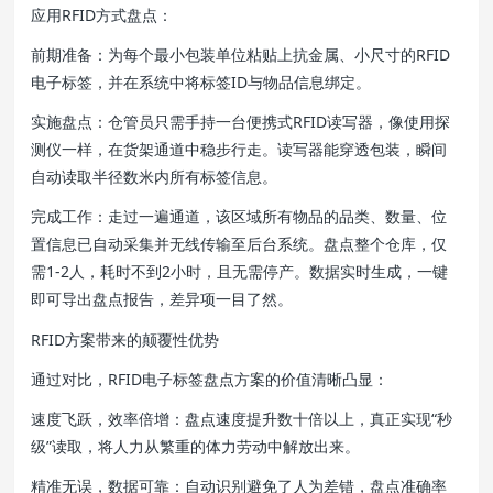
应用RFID方式盘点：
前期准备：为每个最小包装单位粘贴上抗金属、小尺寸的RFID
电子标签，并在系统中将标签ID与物品信息绑定。
实施盘点：仓管员只需手持一台便携式RFID读写器，像使用探
测仪一样，在货架通道中稳步行走。读写器能穿透包装，瞬间
自动读取半径数米内所有标签信息。
完成工作：走过一遍通道，该区域所有物品的品类、数量、位
置信息已自动采集并无线传输至后台系统。盘点整个仓库，仅
需1-2人，耗时不到2小时，且无需停产。数据实时生成，一键
即可导出盘点报告，差异项一目了然。
RFID方案带来的颠覆性优势
通过对比，RFID电子标签盘点方案的价值清晰凸显：
速度飞跃，效率倍增：盘点速度提升数十倍以上，真正实现“秒
级”读取，将人力从繁重的体力劳动中解放出来。
精准无误，数据可靠：自动识别避免了人为差错，盘点准确率