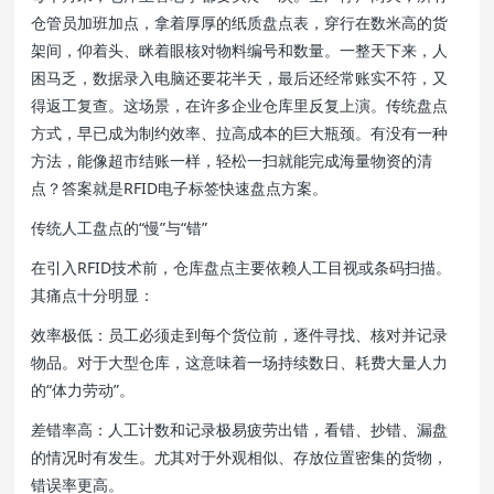
仓管员加班加点，拿着厚厚的纸质盘点表，穿行在数米高的货
架间，仰着头、眯着眼核对物料编号和数量。一整天下来，人
困马乏，数据录入电脑还要花半天，最后还经常账实不符，又
得返工复查。这场景，在许多企业仓库里反复上演。传统盘点
方式，早已成为制约效率、拉高成本的巨大瓶颈。有没有一种
方法，能像超市结账一样，轻松一扫就能完成海量物资的清
点？答案就是RFID电子标签快速盘点方案。
传统人工盘点的“慢”与“错”
在引入RFID技术前，仓库盘点主要依赖人工目视或条码扫描。
其痛点十分明显：
效率极低：员工必须走到每个货位前，逐件寻找、核对并记录
物品。对于大型仓库，这意味着一场持续数日、耗费大量人力
的“体力劳动”。
差错率高：人工计数和记录极易疲劳出错，看错、抄错、漏盘
的情况时有发生。尤其对于外观相似、存放位置密集的货物，
错误率更高。