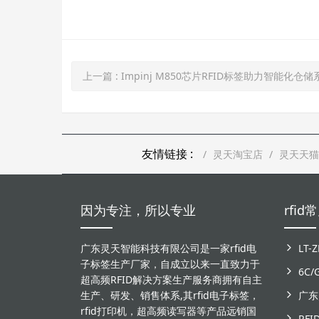
上一篇
: Impinj M850芯片RFID标签助力智能化仓
友情链接 :
灵天淘宝店
灵天天猫
因为专注，所以专业
rfi
广东灵天智能科技有限公司是一家rfid电
子标签生产厂家，自成立以来一直致力于
6C
超高频RFID解决方案生产服务商拥有自主
生产、研发、销售体系,其rfid电子标签，
rfid打印机，超高频读写器等产品远销国
RF