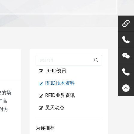
微信在
线咨询
158144
RFID资讯
80455
灵天公
RFID技术资料
众号
400807
快的场
RFID业界资讯
了高
2289
灵天动态
付方
为你推荐