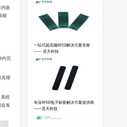
签内嵌
器能
。
一站式超高频RFID解决方案专家
—— 灵天科技
秒内完
将其移
，系统
专业RFID电子标签解决方案提供商
则会发
——灵天科技