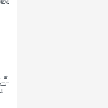
和区域
验、重
助工厂
进一