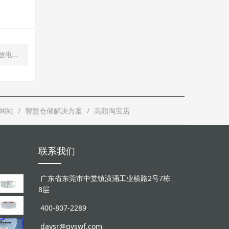
准营销
网站
智慧仓储解决方案
高频淘宝店
联系我们
广东省东莞市中堂镇潢涌工业横路2号7栋
8层
400-807-2289
daysr@qyswf.com