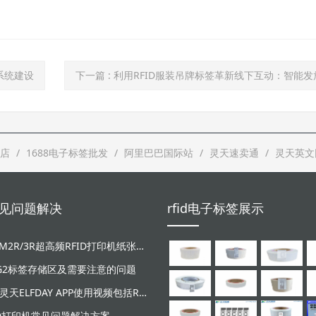
储系统建设
下一篇
: 利用RFID服装吊牌标签革新线下互动：智能发放电子礼品，赋能品牌精
店
1688电子标签批发
阿里巴巴国际站
灵天速卖通
灵天英文
d常见问题解决
rfid电子标签展示
LT-ZM2R/3R超高频RFID打印机纸张和碳带安装视频
/G2标签存储区及需要注意的问题
广东灵天ELFDAY APP使用视频包括RFID超高频设备和NFC芯片标签感应
ID打印机常见问题解决方案