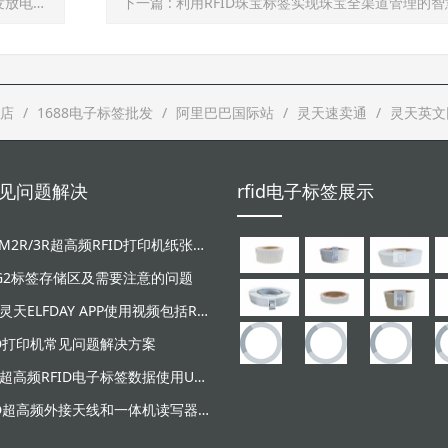
精准营销
下一篇
: 利用RFID珠宝标签实现珠宝全渠道管理的
店
1688电子标签批发
阿里巴巴国际站
灵天速卖通
灵天英文
d常见问题解决
rfid电子标签展示
LT-ZM2R/3R超高频RFID打印机纸张和碳带安装视频
/G2标签存储区及需要注意的问题
广东灵天ELFDAY APP使用视频包括RFID超高频设备和NFC芯片标签感应
ID打印机常见问题解决方案
灵天超高频RFID电子标签数据使用UHF读写器写入失败原因分析
RFID超高频外接天线和一体机读写器安装示意图