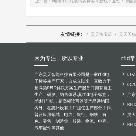
上一篇
: 利用RFID服装吊牌标签革新线下互动：智能发放电子礼品，赋能品牌
友情链接 :
灵天淘宝店
灵天天猫
因为专注，所以专业
rfi
广东灵天智能科技有限公司是一家rfid电
子标签生产厂家，自成立以来一直致力于
6C
超高频RFID解决方案生产服务商拥有自主
生产、研发、销售体系,其rfid电子标签，
rfid打印机，超高频读写器等产品远销国
RF
内外。在惠州设有工厂担任生产部分工作,
普及应用领域：电力、银行、钢铁、有
色、零售、制造业、服装、物流、电商、
汽车配件等其他...