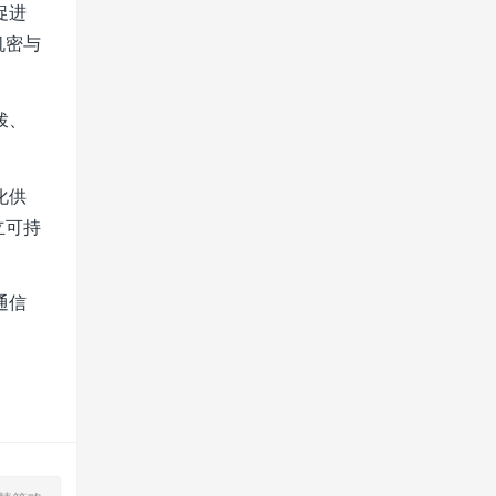
促进
机密与
拨、
化供
立可持
通信