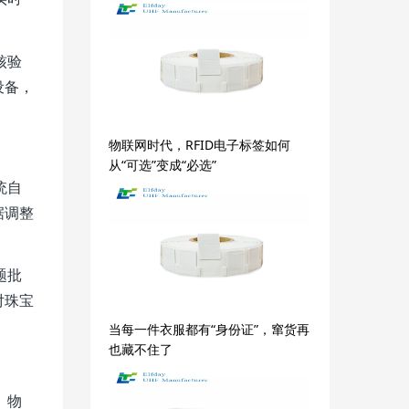
核验
设备，
物联网时代，RFID电子标签如何
从“可选”变成“必选”
统自
据调整
题批
对珠宝
当每一件衣服都有“身份证”，窜货再
也藏不住了
、物