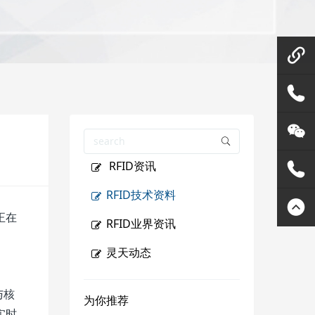
微信在
线咨询
158144
RFID资讯
80455
灵天公
RFID技术资料
众号
400807
正在
RFID业界资讯
2289
灵天动态
与核
为你推荐
实时