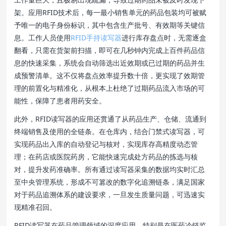
架。应用RFID技术后，每一最小销售单元的药品包装均可被赋
予唯一的电子身份标识，其中包含生产批号、有效期等关键信
息。工作人员使用
RFID手持读写器
进行库存盘点时，无需逐盒
翻看，只需在货架前扫描，即可在几秒钟内完成上百件药品信
息的快速采集，系统会自动筛选出近效期或已过期的药品并生
成预警清单。这不仅将盘点效率提升数十倍，更实现了效期管
理的前置化与精准化，从根本上杜绝了过期药品流入市场的可
能性，保障了患者用药安全。
此外，RFID读写器的应用还贯通了从药品生产、仓储、流通到
终端销售及使用的全链条。在仓库内，结合门禁式读写器，可
实现药品出入库的自动登记与核对，实现库存高精度动态管
理；在药店或医院药房，它能快速完成处方药品的拣选与核
对，提升发药准确率。所有通过读写器采集的数据均实时汇总
至中央管理系统，形成不可篡改的数字化追溯链条，满足国家
对于药品追溯体系的建设要求，一旦发生质量问题，可迅速实
现精准召回。
RFID读写器在药品管理领域的深度应用，特别是在医药冷链监