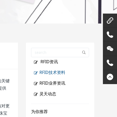
微信在
线咨询
158144
RFID资讯
80455
灵天公
RFID技术资料
众号
400807
的关键
RFID业界资讯
提供
2289
灵天动态
核对更
为你推荐
珠宝