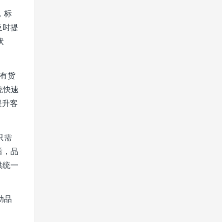
，标
及时提
状
有货
统快速
提升客
只需
后，品
供统一
助品