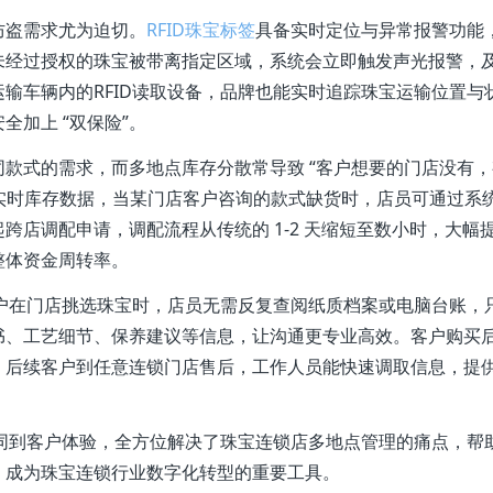
防盗需求尤为迫切。
RFID珠宝标签
具备实时定位与异常报警功能
未经过授权的珠宝被带离指定区域，系统会立即触发声光报警，
输车辆内的RFID读取设备，品牌也能实时追踪珠宝运输位置与
加上 “双保险”。
款式的需求，而多地点库存分散常导致 “客户想要的门店没有，
签的实时库存数据，当某门店客户咨询的款式缺货时，店员可通过系
跨店调配申请，调配流程从传统的 1-2 天缩短至数小时，大幅
整体资金周转率。
客户在门店挑选珠宝时，店员无需反复查阅纸质档案或电脑台账，
书、工艺细节、保养建议等信息，让沟通更专业高效。客户购买
，后续客户到任意连锁门店售后，工作人员能快速调取信息，提
协同到客户体验，全方位解决了珠宝连锁店多地点管理的痛点，帮
，成为珠宝连锁行业数字化转型的重要工具。