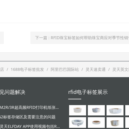
下一篇
: RFID珠宝标签如何帮助珠宝商应对季节性
店
1688电子标签批发
阿里巴巴国际站
灵天速卖通
灵天英文
d常见问题解决
rfid电子标签展示
LT-ZM2R/3R超高频RFID打印机纸张和碳带安装视频
/G2标签存储区及需要注意的问题
广东灵天ELFDAY APP使用视频包括RFID超高频设备和NFC芯片标签感应