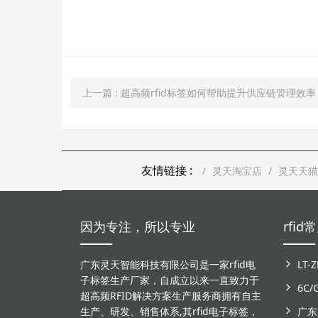
上一篇
: 超高频rfid标签如何帮助提升供应链管理效率
友情链接 :
灵天淘宝店
灵天天猫
因为专注，所以专业
rfi
广东灵天智能科技有限公司是一家rfid电
子标签生产厂家，自成立以来一直致力于
6C
超高频RFID解决方案生产服务商拥有自主
生产、研发、销售体系,其rfid电子标签，