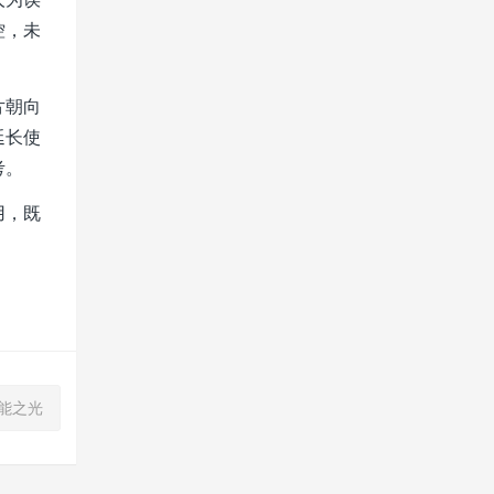
控，未
片朝向
延长使
考。
用，既
智能之光