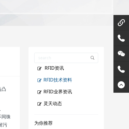
微信在
线咨询
158144
RFID资讯
80455
灵天公
RFID技术资料
众号
400807
益凸
RFID业界资讯
2289
灵天动态
及
不同珠
为你推荐
耐污