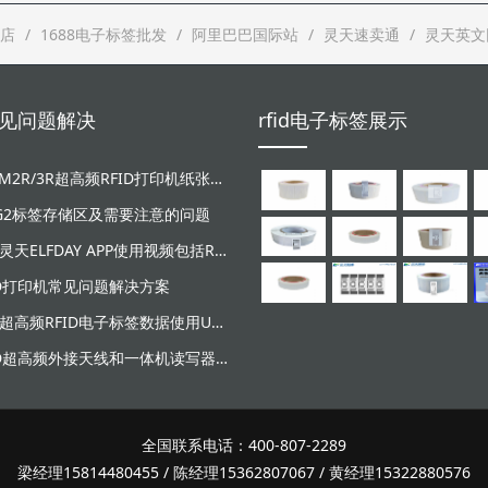
店
1688电子标签批发
阿里巴巴国际站
灵天速卖通
灵天英文
d常见问题解决
rfid电子标签展示
LT-ZM2R/3R超高频RFID打印机纸张和碳带安装视频
/G2标签存储区及需要注意的问题
广东灵天ELFDAY APP使用视频包括RFID超高频设备和NFC芯片标签感应
ID打印机常见问题解决方案
灵天超高频RFID电子标签数据使用UHF读写器写入失败原因分析
RFID超高频外接天线和一体机读写器安装示意图
全国联系电话：400-807-2289
梁经理15814480455 / 陈经理15362807067 / 黄经理15322880576