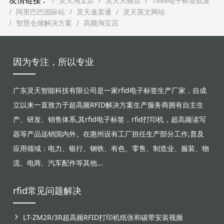
友情链接 :
灵天淘宝店
灵天天猫店
1688电子标签批发
阿里巴巴国际站
灵天速卖通
灵天英文网站
智慧仓储解决方案
高频淘宝店
因为专注，所以专业
广东灵天智能科技有限公司是一家rfid电子标签生产厂家，自成
立以来一直致力于超高频RFID解决方案生产服务商拥有自主生
产、研发、销售体系,其rfid电子标签，rfid打印机，超高频读写
器等产品远销国内外。在惠州设有工厂担任生产部分工作,普及
应用领域：电力、银行、钢铁、有色、零售、制造业、服装、物
流、电商、汽车配件等其他...
rfid常见问题解决
LT-ZM2R/3R超高频RFID打印机纸张和碳带安装视频