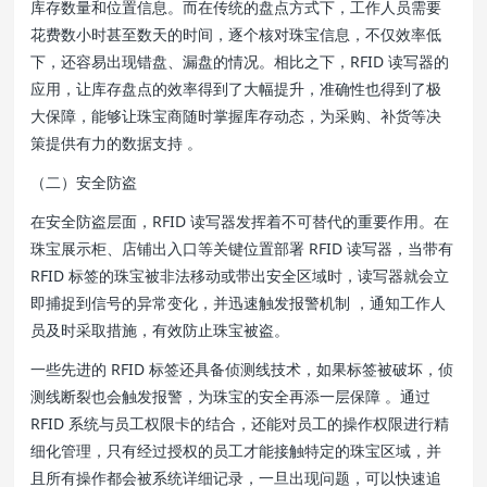
库存数量和位置信息。而在传统的盘点方式下，工作人员需要
花费数小时甚至数天的时间，逐个核对珠宝信息，不仅效率低
下，还容易出现错盘、漏盘的情况。相比之下，RFID 读写器的
应用，让库存盘点的效率得到了大幅提升，准确性也得到了极
大保障，能够让珠宝商随时掌握库存动态，为采购、补货等决
策提供有力的数据支持 。
（二）安全防盗
在安全防盗层面，RFID 读写器发挥着不可替代的重要作用。在
珠宝展示柜、店铺出入口等关键位置部署 RFID 读写器，当带有
RFID 标签的珠宝被非法移动或带出安全区域时，读写器就会立
即捕捉到信号的异常变化，并迅速触发报警机制 ，通知工作人
员及时采取措施，有效防止珠宝被盗。
一些先进的 RFID 标签还具备侦测线技术，如果标签被破坏，侦
测线断裂也会触发报警，为珠宝的安全再添一层保障 。通过
RFID 系统与员工权限卡的结合，还能对员工的操作权限进行精
细化管理，只有经过授权的员工才能接触特定的珠宝区域，并
且所有操作都会被系统详细记录，一旦出现问题，可以快速追