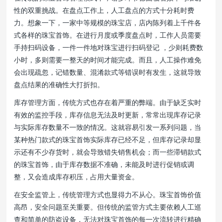
性的双重挑战。在盘点工作上，人工盘点的方式十分耗时费
力。想象一下，一家中等规模的珠宝店，店内陈列着上千件各
式各样的珠宝首饰。在进行月度或季度盘点时，工作人员需要
手持扫码设备，一件一件地对珠宝进行扫码登记 ，少则耗费数
小时，多则需要一整天的时间才能完成。而且，人工操作难免
会出现疏忽，记错数量、混淆款式等错误时有发生，这就导致
盘点结果的准确性大打折扣。
库存管理方面，传统方式也存在着严重的弊端。由于缺乏实时
有效的监控手段，库存信息无法及时更新，常常出现库存记录
与实际库存数量不一致的情况。这就容易引发一系列问题，当
某种热门款式的珠宝首饰实际库存已经不足，但库存记录却显
示还有不少存货时，就会导致错失销售机会；而一些滞销款式
的珠宝首饰，由于库存数据不准确，未能及时进行促销或调
整，又会造成库存积压，占用大量资金。
在安全监管上，传统管理方式也显得力不从心。珠宝首饰价值
高昂，安全问题至关重要。但传统的监管方式主要依赖人工巡
查和简单的防盗设备，无法对珠宝首饰的每一次流转进行精确