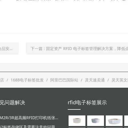
信任链​
下一篇
: 固定资产 RFID 电子标签管理解决方案，降低企业资产
店
1688电子标签批发
阿里巴巴国际站
灵天速卖通
灵天英文
d常见问题解决
rfid电子标签展示
LT-ZM2R/3R超高频RFID打印机纸张和碳带安装视频
/G2标签存储区及需要注意的问题