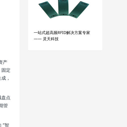
一站式超高频RFID解决方案专家
—— 灵天科技
资产
、固定
生成，
域盘点
期管
 “智