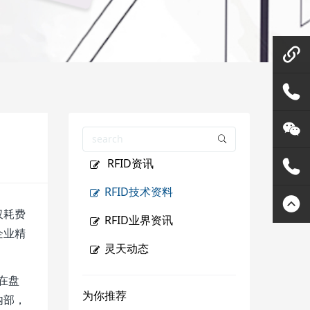
微信在
线咨询
158144
RFID资讯
80455
灵天公
RFID技术资料
众号
400807
仅耗费
RFID业界资讯
企业精
2289
灵天动态
在盘
为你推荐
内部，