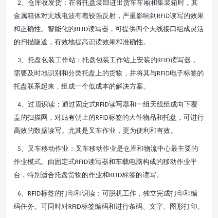
、仓库收发货：在将托盘装卸进出货车车厢和集装箱时，其
2
金属箱体对无线电波有着较强反射，严重影响到
读写的效果
RFID
和正确性。智能化的
读写器，可提供四个天线接口组成灵活
RFID
的扫描隧道，有效地提高识读效果和准确性。
、托盘包装工作站：托盘包装工作站上安装的
读写器，
3
RFID
需要及时地识别和分类托盘上的货物，并将其与
电子标签的
RFID
托盘联系起来，组成一个低成本的解决方案。
、过顶识读：通过固定式
读写器和一组天线组成向下覆
4
RFID
盖的扫描网，对贴有朝上的
标签的大件物品和托盘，可进行
RFID
高效的数据读写。尤其是叉车作业，更为便利和有效。
、叉车移动作业：叉车移动作业是仓库和物流中心最主要的
5
作业模式。由固定式
读写器和车载电脑构成的移动作业平
RFID
台，特别适合托盘货物的作业和
标签的读写。
RFID
、
标签的打印和识读：可脱机工作，独立完成打印和编
6
RFID
码任务。可同时对
标签编码和进行条码、文字、图形打印。
RFID