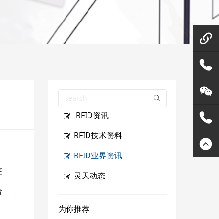
微信在
线咨询
158144
RFID资讯
80455
灵天公
RFID技术资料
众号
400807
RFID业界资讯
签
2289
灵天动态
给
为你推荐