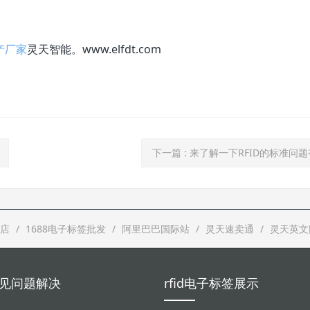
。
生产厂家
灵天智能。www.elfdt.com
下一篇
: 来了解一下RFID的标准问
店
1688电子标签批发
阿里巴巴国际站
灵天速卖通
灵天英文
d常见问题解决
rfid电子标签展示