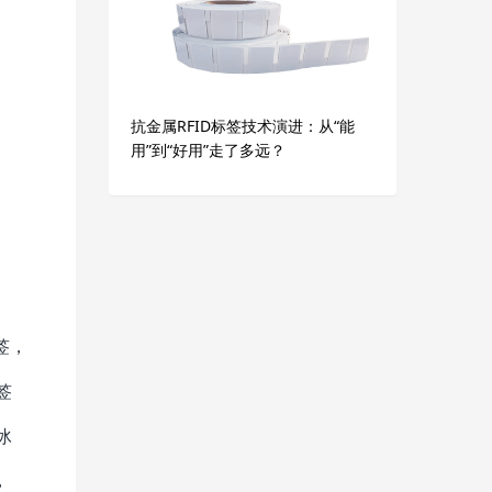
抗金属RFID标签技术演进：从“能
用”到“好用”走了多远？
签，
签
冰
，