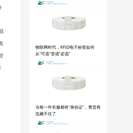
分
且
因
物联网时代，RFID电子标签如何
从“可选”变成“必选”
货
万
当每一件衣服都有“身份证”，窜货再
也藏不住了