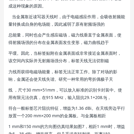
成这种现象的原因。
当金属靠近读写器天线时，由于电磁感应作用，会吸收射频能
量转换成自身的电场能，因此减弱了原有射频场强的
总能量，同时也会产生感应磁场，磁力线垂直于金属表面，使
得射频场强的分布在金属表面发生变形，磁力曲线趋于
平缓。因此，当标签贴附在金属表面或非常接近金属表面时，
该空间内实际并无射频场强分布，标签天线无法切割磁
力线而获得电磁场能量，标签无法正常工作。除了对场的影
响，金属还会使天线失谐。研究一种常用的弯折偶极子天
线 ，尺寸30 mm×51mm，可以放入标准的识别卡封装中。使
用有限元法仿真，在915 MHz，输入阻抗29.1+208.9j，
符合一般标签芯片阻抗特征，增益为1.36 dBi。在天线旁边平行
放置一个200 mm×200 mm的金属板。与金属板相距
1 mm和150 mm的方向图仿真结果如图7，相距1 mm时，增益
为5．38 dBi，增益很高，但几乎没有辐射场，距离150