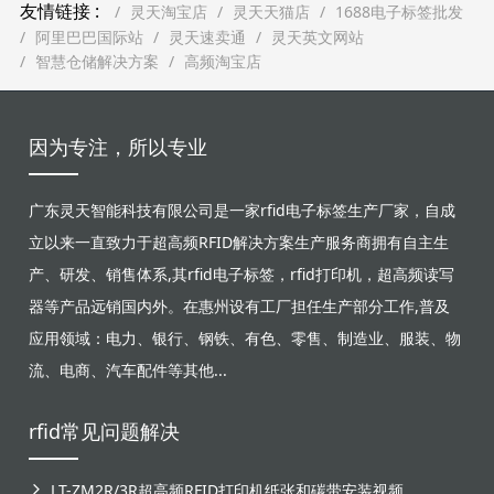
友情链接 :
灵天淘宝店
灵天天猫店
1688电子标签批发
阿里巴巴国际站
灵天速卖通
灵天英文网站
智慧仓储解决方案
高频淘宝店
因为专注，所以专业
广东灵天智能科技有限公司是一家rfid电子标签生产厂家，自成
立以来一直致力于超高频RFID解决方案生产服务商拥有自主生
产、研发、销售体系,其rfid电子标签，rfid打印机，超高频读写
器等产品远销国内外。在惠州设有工厂担任生产部分工作,普及
应用领域：电力、银行、钢铁、有色、零售、制造业、服装、物
流、电商、汽车配件等其他...
rfid常见问题解决
LT-ZM2R/3R超高频RFID打印机纸张和碳带安装视频