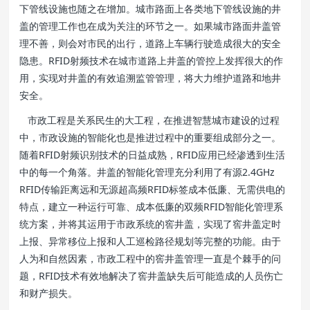
下管线设施也随之在增加。城市路面上各类地下管线设施的井
盖的管理工作也在成为关注的环节之一。如果城市路面井盖管
理不善，则会对市民的出行，道路上车辆行驶造成很大的安全
隐患。RFID射频技术在城市道路上井盖的管控上发挥很大的作
用，实现对井盖的有效追溯监管管理，将大力维护道路和地井
安全。
市政工程是关系民生的大工程，在推进智慧城市建设的过程
中，市政设施的智能化也是推进过程中的重要组成部分之一。
随着RFID射频识别技术的日益成熟，RFID应用已经渗透到生活
中的每一个角落。井盖的智能化管理充分利用了有源2.4GHz
RFID传输距离远和无源超高频RFID标签成本低廉、无需供电的
特点，建立一种运行可靠、成本低廉的双频RFID智能化管理系
统方案，并将其运用于市政系统的窖井盖，实现了窖井盖定时
上报、异常移位上报和人工巡检路径规划等完整的功能。由于
人为和自然因素，市政工程中的窖井盖管理一直是个棘手的问
题，RFID技术有效地解决了窖井盖缺失后可能造成的人员伤亡
和财产损失。