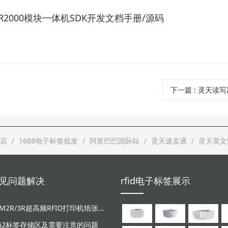
超高频R2000模块一体机SDK开发文档手册/源码
下一篇
: 灵天读
店
1688电子标签批发
阿里巴巴国际站
灵天速卖通
灵天英文
d常见问题解决
rfid电子标签展示
LT-ZM2R/3R超高频RFID打印机纸张和碳带安装视频
/G2标签存储区及需要注意的问题