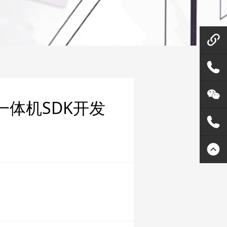
微信在
线咨询
158144
模块一体机SDK开发
80455
灵天公
众号
400807
2289